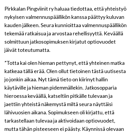
Pirkkalan Pingviinit ry haluaa tiedottaa, että yhteistyö
nykyisen valmennuspäällikön kanssa päättyy kuluvan
kauden jälkeen. Seura kunnioittaa valmennuspäällikön
tekemää ratkaisua ja arvostaa rehellisyyttä. Keväällä
solmittuun jatkosopimuksen kirjatut optiovuodet
jäivät toteutumatta.
”Totta kai olen hieman pettynyt, että yhteinen matka
katkeaa tällä erää. Olen ollut tietoinen tästä uutisesta
jo jonkin aikaa. Nyt tämä tieto on kiirinyt hallin
käytäville ja hieman pidemmällekin. Jatkosopparia
hieroessa keväällä, katseltiin pitkälle tulevaan ja
jaettiin yhteistä näkemystä miltä seura näyttäisi
lähivuosien aikana. Sopimukseen oli kirjattu, että
tarkastellaan tulevaa ja aktivoidaan optiovuodet,
mutta tähän pisteeseen ei päästy. Käynnissä olevaan