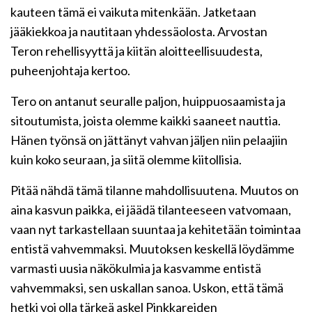
kauteen tämä ei vaikuta mitenkään. Jatketaan
jääkiekkoa ja nautitaan yhdessäolosta. Arvostan
Teron rehellisyyttä ja kiitän aloitteellisuudesta,
puheenjohtaja kertoo.
Tero on antanut seuralle paljon, huippuosaamista ja
sitoutumista, joista olemme kaikki saaneet nauttia.
Hänen työnsä on jättänyt vahvan jäljen niin pelaajiin
kuin koko seuraan, ja siitä olemme kiitollisia.
Pitää nähdä tämä tilanne mahdollisuutena. Muutos on
aina kasvun paikka, ei jäädä tilanteeseen vatvomaan,
vaan nyt tarkastellaan suuntaa ja kehitetään toimintaa
entistä vahvemmaksi. Muutoksen keskellä löydämme
varmasti uusia näkökulmia ja kasvamme entistä
vahvemmaksi, sen uskallan sanoa. Uskon, että tämä
hetki voi olla tärkeä askel Pinkkareiden