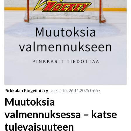
Pirkkalan Pingviinit ry
Julkaistu
:
26.11.2025
09.57
M​uutoksia
valmennuksessa – katse
tulevaisuuteen