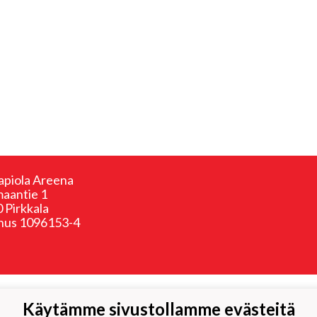
apiola Areena
aantie 1
 Pirkkala
nus 1096153-4
Käytämme sivustollamme evästeitä