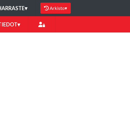
HARRASTE
▾
Arkisto
▾
TIEDOT
▾