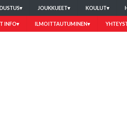
DUSTUS
▾
JOUKKUEET
▾
KOULUT
▾
T INFO
▾
ILMOITTAUTUMINEN
▾
YHTEYS