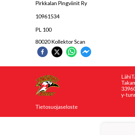
Pirkkalan Pingviinit Ry
10961534
PL 100
80020 Kollektor Scan
LähiT
Takam
33960
y-tun
Tietosuojaseloste