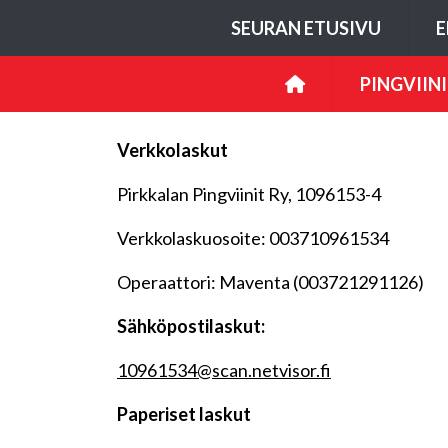
SEURAN ETUSIVU
E
PINGVIINI
Verkkolaskut
Pirkkalan Pingviinit Ry, 1096153-4
Verkkolaskuosoite: 003710961534
Operaattori: Maventa (003721291126)
Sähköpostilaskut:
10961534@scan.netvisor.fi
Paperiset laskut