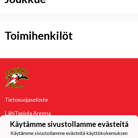
Toimihenkilöt
Tietosuojaseloste
LähiTapiola Areena
Takamaantie 1
Käytämme sivustollamme evästeitä
33960 Pirkkala
y-tunnus 1096153-4
Käytämme sivustollamme evästeitä käyttökokemuksen