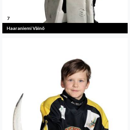
7
Haaraniemi Väinö