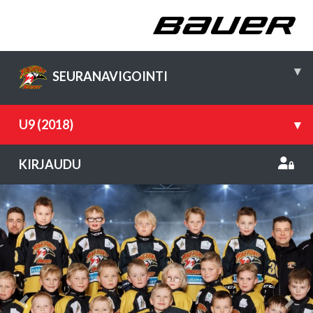
▾
SEURANAVIGOINTI
U9 (2018)
▾
KIRJAUDU
Previous
Nex