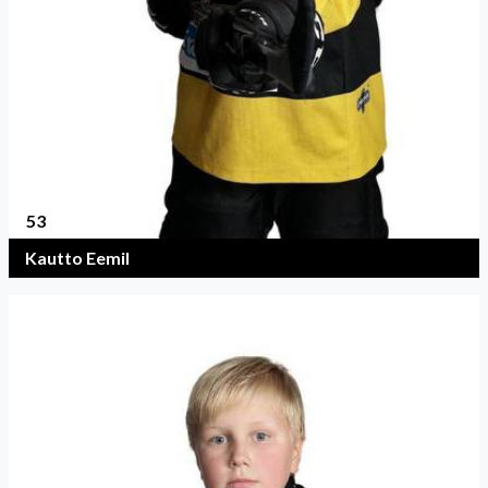
53
Kautto Eemil