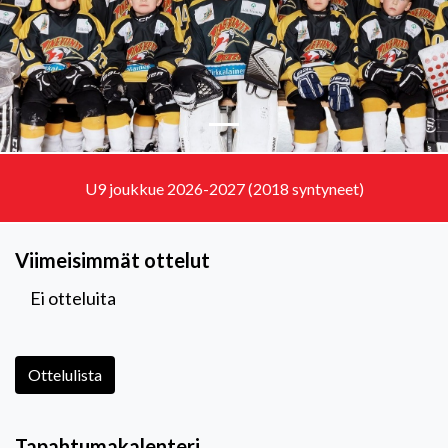
U9 joukkue 2026-2027 (2018 syntyneet)
Viimeisimmät ottelut
Ei otteluita
Ottelulista
Tapahtumakalenteri