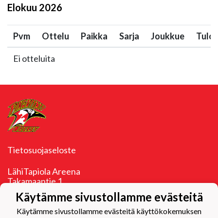
Elokuu
2026
Pvm
Ottelu
Paikka
Sarja
Joukkue
Tulo
Ei otteluita
Tietosuojaseloste
LähiTapiola Areena
Takamaantie 1
33960 Pirkkala
Käytämme sivustollamme evästeitä
y-tunnus 1096153-4
Käytämme sivustollamme evästeitä käyttökokemuksen