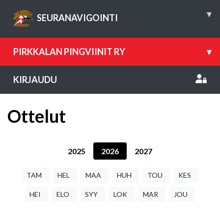
▾
SEURANAVIGOINTI
PIRKKALAN PINGVIINIT RY
▾
KIRJAUDU
Ottelut
2025
2026
2027
TAM
HEL
MAA
HUH
TOU
KES
HEI
ELO
SYY
LOK
MAR
JOU