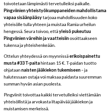
toivotetaan lämpimästi tervetulleiksi paikalle.
Pingviinien yhteistyökumppaneiden mahdollistama
vapaa sisäänpääsy
tarjoaa mahdollisuuden koko
yhteisölle tulla yhteen ja muistaa Ramia urheilun
hengessä. Seura toivoo, että
yleisö pukeutuu
Pingviinien väreihin ja vaatteisiin
osoittaakseen
tukensa ja yhteishenkeään.
Ottelun yhteydessä on myynnissä
erikoispainettu
musta #33 T-paita
hintaan 15 €. T-paidan tuotto
ohjataan
naisten jääkiekon tukemiseen
– ja
halutessaan ostaja voi maksaa paidasta suuremman
summan hyvän asian puolesta.
Pingviinit toivottaa kaikki tervetulleiksi viettämään
yhteisöllistä ja arvokasta iltapäivää jääkiekon ja
muistamisen merkeissä.