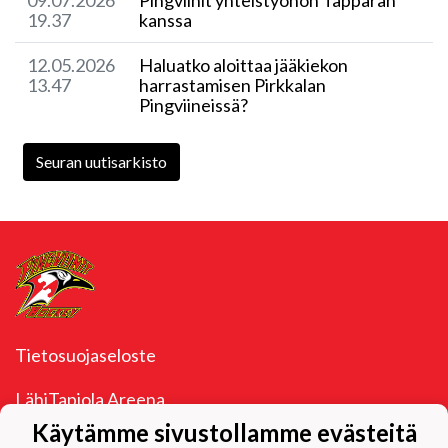
19.37
kanssa
12.05.2026
Haluatko aloittaa jääkiekon
13.47
harrastamisen Pirkkalan
Pingviineissä?
Seuran uutisarkisto
Tietosuojaseloste
LähiTapiola Areena
Takamaantie 1
Käytämme sivustollamme evästeitä
33960 Pirkkala