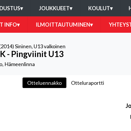
DUSTUS
▾
JOUKKUEET
▾
KOULUT
▾
T INFO
▾
ILMOITTAUTUMINEN
▾
YHTEYS
(2014) Sininen
,
U13 valkoinen
K - Pingviinit U13
o, Hämeenlinna
Otteluennakko
Otteluraportti
J