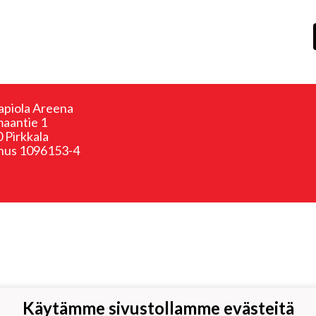
apiola Areena
aantie 1
 Pirkkala
nus 1096153-4
Käytämme sivustollamme evästeitä