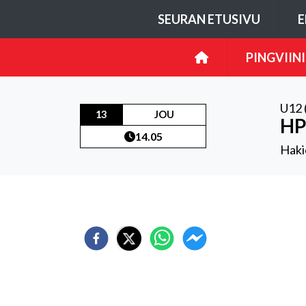
SEURAN ETUSIVU
E
PINGVIINI
U12 
13
JOU
HP
14.05
Haki