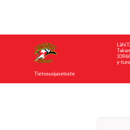
LähiT
Takam
33960
y-tun
Tietosuojaseloste