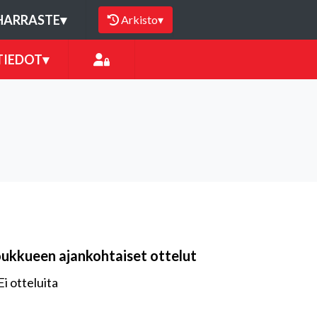
HARRASTE
▾
Arkisto
▾
TIEDOT
▾
oukkueen ajankohtaiset ottelut
Ei otteluita