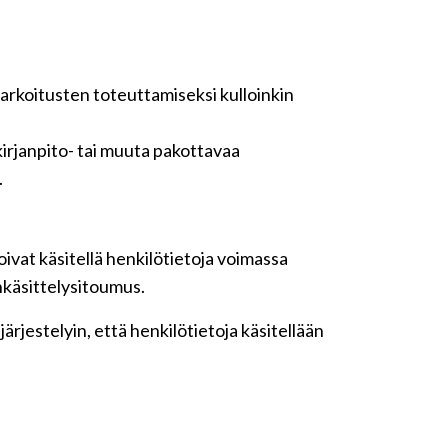
tarkoitusten toteuttamiseksi kulloinkin
irjanpito- tai muuta pakottavaa
.
ivat käsitellä henkilötietoja voimassa
nkäsittelysitoumus.
rjestelyin, että henkilötietoja käsitellään