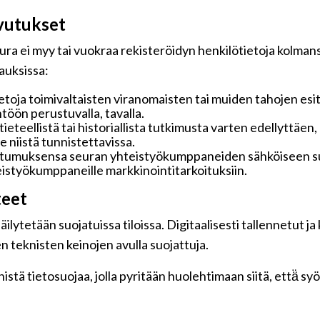
vutukset
ra ei myy tai vuokraa rekisteröidyn henkilötietoja kolmansi
pauksissa:
toja toimivaltaisten viranomaisten tai muiden tahojen esi
töön perustuvalla, tavalla.
 tieteellistä tai historiallista tutkimusta varten edellyttäe
 niistä tunnistettavissa.
ostumuksensa seuran yhteistyökumppaneiden sähköiseen su
hteistyökumppaneille markkinointitarkoituksiin.
teet
ilytetään suojatuissa tiloissa. Digitaalisesti tallennetut ja
n teknisten keinojen avulla suojattuja.
tä tietosuojaa, jolla pyritään huolehtimaan siitä, että̈ s