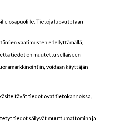
lle osapuolille. Tietoja luovutetaan
ttämien vaatimusten edellyttämällä,
n, että tiedot on muutettu sellaiseen
oramarkkinointiin, voidaan käyttäjän
 käsiteltävät tiedot ovat tietokannoissa,
yötetyt tiedot säilyvät muuttumattomina ja