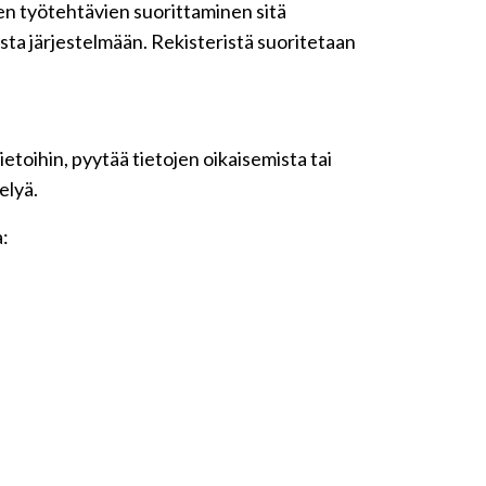
iden työtehtävien suorittaminen sitä
sta järjestelmään. Rekisteristä suoritetaan
etoihin, pyytää tietojen oikaisemista tai
elyä.
a: