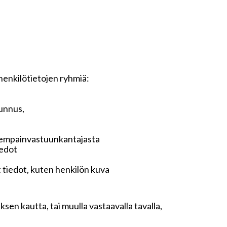
 henkilötietojen ryhmiä:
tunnus,
anhempainvastuunkantajasta
iedot
t tiedot, kuten henkilön kuva
sen kautta, tai muulla vastaavalla tavalla,