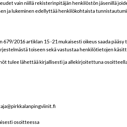
udet vain niillä rekisterinpitäjän henkilöstön jäsenillä jo
en ja lukeminen edellyttää henkilökohtaista tunnistautumi
 679/2016 artiklan 15 -21 mukaisesti oikeus saada pääsy ti
 järjestelmästä toiseen sekä vastustaa henkilötietojen käsitt
t tulee lähettää kirjallisesti ja allekirjoitettuna osoitteell
ja@pirkkalanpingviinit.fi
isesti osoitteessa