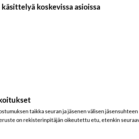
käsittelyä koskevissa asioissa
koitukset
uostumuksen taikka seuran ja jäsenen välisen jäsensuhteen
eruste on rekisterinpitäjän oikeutettu etu, etenkin seuraavi