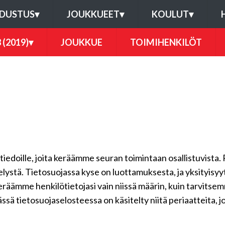
DUSTUS
▾
JOUKKUEET
▾
KOULUT
▾
 (2019)
▾
JOUKKUE
TOIMIHENKILÖT
ötiedoille, joita keräämme seuran toimintaan osallistuvista. 
telystä. Tietosuojassa kyse on luottamuksesta, ja yksityisy
keräämme henkilötietojasi vain niissä määrin, kuin tarvits
ssä tietosuojaselosteessa on käsitelty niitä periaatteita, j