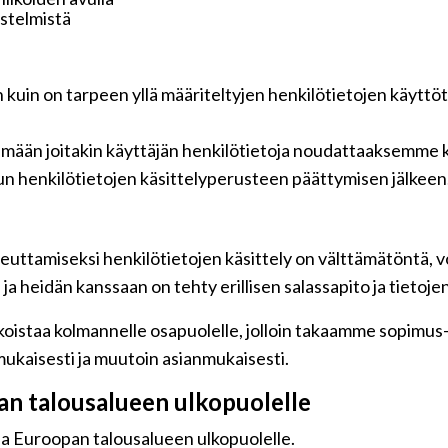
jestelmistä
n kuin on tarpeen yllä määriteltyjen henkilötietojen käyttö
tämään joitakin käyttäjän henkilötietoja noudattaaksemme k
n henkilötietojen käsittelyperusteen päättymisen jälkeen
euttamiseksi henkilötietojen käsittely on välttämätöntä, vo
a heidän kanssaan on tehty erillisen salassapito ja tietoje
oistaa kolmannelle osapuolelle, jolloin takaamme sopimus-jä
ukaisesti ja muutoin asianmukaisesti.
pan talousalueen ulkopuolelle
 ja Euroopan talousalueen ulkopuolelle.