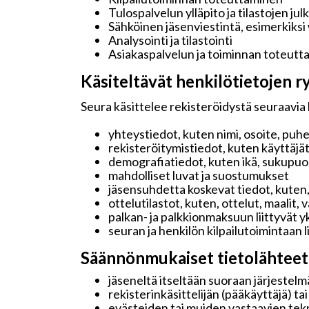
Tulospalvelun ylläpito ja tilastojen jul
Sähköinen jäsenviestintä, esimerkiksi
Analysointi ja tilastointi
Asiakaspalvelun ja toiminnan toteutt
Käsiteltävät henkilötietojen ry
Seura käsittelee rekisteröidystä seuraavia 
yhteystiedot, kuten nimi, osoite, puh
rekisteröitymistiedot, kuten käyttäjä
demografiatiedot, kuten ikä, sukupuoli 
mahdolliset luvat ja suostumukset
jäsensuhdetta koskevat tiedot, kuten,
ottelutilastot, kuten, ottelut, maalit,
palkan- ja palkkionmaksuun liittyvät y
seuran ja henkilön kilpailutoimintaan 
Säännönmukaiset tietolähteet
jäseneltä itseltään suoraan järjestelmä
rekisterinkäsittelijän (pääkäyttäjä) ta
evästeiden tai muiden vastaavien tekn