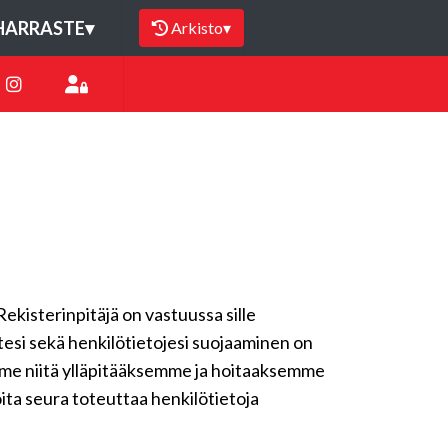
HARRASTE
▾
Arkisto
▾
Rekisterinpitäjä on vastuussa sille
ytesi sekä henkilötietojesi suojaaminen on
emme niitä ylläpitääksemme ja hoitaaksemme
oita seura toteuttaa henkilötietoja