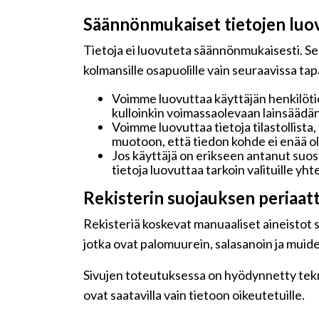
Säännönmukaiset tietojen luo
Tietoja ei luovuteta säännönmukaisesti. Seu
kolmansille osapuolille vain seuraavissa ta
Voimme luovuttaa käyttäjän henkilötie
kulloinkin voimassaolevaan lainsäädän
Voimme luovuttaa tietoja tilastollista,
muotoon, että tiedon kohde ei enää ole
Jos käyttäjä on erikseen antanut su
tietoja luovuttaa tarkoin valituille y
Rekisterin suojauksen periaat
Rekisteriä koskevat manuaaliset aineistot sä
jotka ovat palomuurein, salasanoin ja muide
Sivujen toteutuksessa on hyödynnetty teknis
ovat saatavilla vain tietoon oikeutetuille.