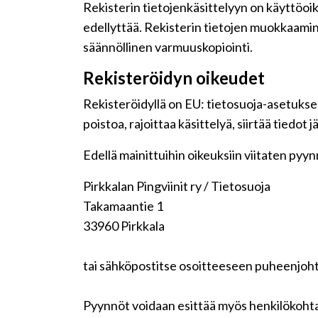
Rekisterin tietojenkäsittelyyn on käyttöoike
edellyttää. Rekisterin tietojen muokkaamin
säännöllinen varmuuskopiointi.
Rekisteröidyn oikeudet
Rekisteröidyllä on EU: tietosuoja-asetuksen
poistoa, rajoittaa käsittelyä, siirtää tiedot
Edellä mainittuihin oikeuksiin viitaten pyynnö
Pirkkalan Pingviinit ry / Tietosuoja
Takamaantie 1
33960 Pirkkala
tai sähköpostitse osoitteeseen puheenjohta
Pyynnöt voidaan esittää myös henkilökohta