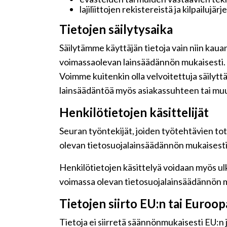
lajiliittojen rekistereistä ja kilpailujär
Tietojen säilytysaika
Säilytämme käyttäjän tietoja vain niin kaua
voimassaolevan lainsäädännön mukaisesti.
Voimme kuitenkin olla velvoitettuja säilyt
lainsäädäntöä myös asiakassuhteen tai muu
Henkilötietojen käsittelijät
Seuran työntekijät, joiden työtehtävien tot
olevan tietosuojalainsäädännön mukaisesti j
Henkilötietojen käsittelyä voidaan myös ulk
voimassa olevan tietosuojalainsäädännön m
Tietojen siirto EU:n tai Euroo
Tietoja ei siirretä säännönmukaisesti EU:n