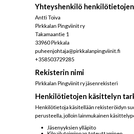
Yhteyshenkilö henkilötietojen 
Antti Toiva
Pirkkalan Pingviinit ry
Takamaantie 1
33960 Pirkkala
puheenjohtaja@pirkkalanpingviinit.fi
+358503729285
Rekisterin nimi
Pirkkalan Pingviinit ry jäsenrekisteri
Henkilötietojen käsittelyn tar
Henkilötietoja käsitellään rekisteröidyn s
perusteella, jolloin lainmukainen käsittelyp
Jäsenyyksien ylläpito
Kilpailutoiminnan toteuttaminen