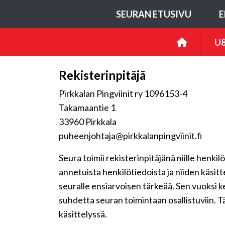
SEURAN ETUSIVU
E
U8
Rekisterinpitäjä
Pirkkalan Pingviinit ry 1096153-4
Takamaantie 1
33960 Pirkkala
puheenjohtaja@pirkkalanpingviinit.fi
Seura toimii rekisterinpitäjänä niille henkil
annetuista henkilötiedoista ja niiden käsit
seuralle ensiarvoisen tärkeää. Sen vuoksi 
suhdetta seuran toimintaan osallistuviin. Tä
käsittelyssä.