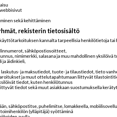
kaisu
 webbisivut
aminen sekä kehittäminen
hmät, rekisterin tietosisältö
käyttötarkoituksen kannalta tarpeellisia henkilötietoja tai
elinnumerot, sähköpostiosoitteet,
tunnus, nimimerkki, salasana ja muu mahdollinen yksilöivä 
ja äidinkieli,
 laskutus- ja maksutiedot, tuote- ja tilaustiedot, tieto v
 varoitukset ja muut ottelutapahtumaan liittyvät tilastointit
ksilöivät tiedot, kuten henkilötunnus
liittyvät tiedot sekä muut asiakkaan suostumuksella keräty
än, sähköpostitse, puhelimitse, lomakkeella, mobiilisovelluk
i toimihenkilön (ylläpitäjä) syöttäminä
iikoiden avulla