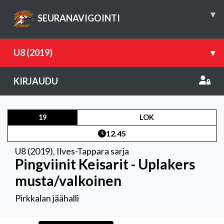
▾
SEURANAVIGOINTI
U8 (2019)
▾
KIRJAUDU
19
LOK
12.45
U8 (2019)
,
Ilves-Tappara sarja
Pingviinit Keisarit - Uplakers
musta/valkoinen
Pirkkalan jäähalli